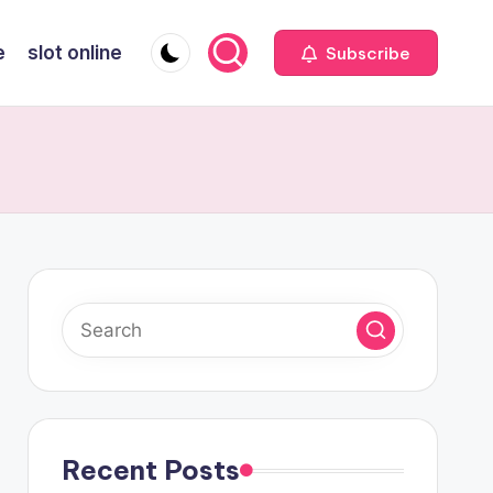
e
slot online
Subscribe
Recent Posts