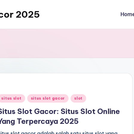
cor 2025
Hom
Posted
situs slot
situs slot gacor
slot
n
Situs Slot Gacor: Situs Slot Online
Yang Terpercaya 2025
Situs slot gacor adalah salah satu situs slot yang