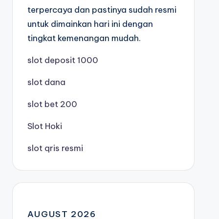
terpercaya dan pastinya sudah resmi
untuk dimainkan hari ini dengan
tingkat kemenangan mudah.
slot deposit 1000
slot dana
slot bet 200
Slot Hoki
slot qris resmi
AUGUST 2026