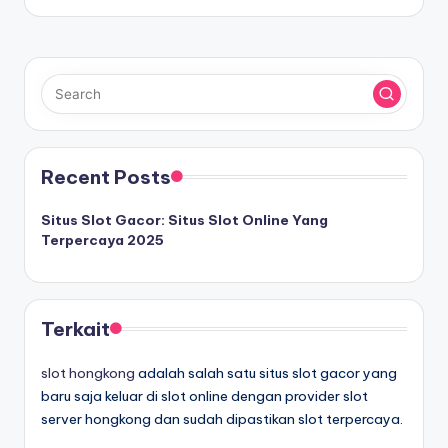
Recent Posts
Situs Slot Gacor: Situs Slot Online Yang
Terpercaya 2025
Terkait
slot hongkong
adalah salah satu situs slot gacor yang
baru saja keluar di slot online dengan provider slot
server hongkong dan sudah dipastikan slot terpercaya.